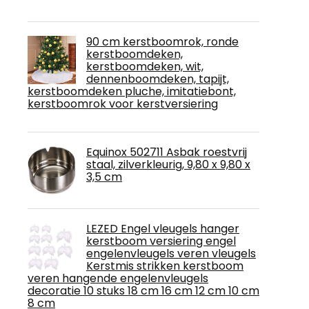
​90 cm kerstboomrok, ronde
kerstboomdeken,
kerstboomdeken, wit,
dennenboomdeken, tapijt,
kerstboomdeken ​pluche, imitatiebont,
kerstboomrok voor kerstversiering
Equinox 502711 Asbak roestvrij
staal, zilverkleurig, 9,80 x 9,80 x
3,5 cm
LEZED Engel vleugels hanger
kerstboom versiering engel
engelenvleugels veren vleugels
Kerstmis strikken kerstboom
veren hangende engelenvleugels
decoratie 10 stuks 18 cm 16 cm 12 cm 10 cm
8 cm