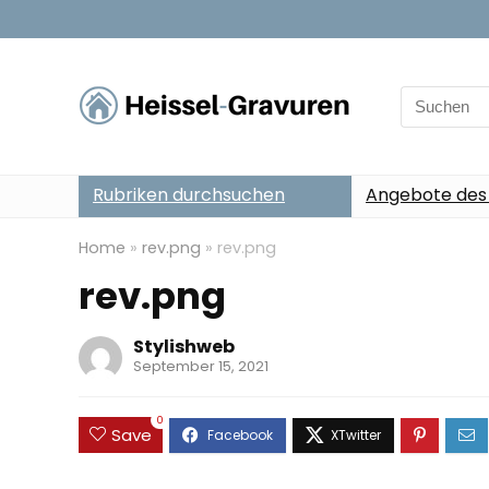
Search
for:
Rubriken durchsuchen
Angebote des
Home
»
rev.png
»
rev.png
rev.png
Stylishweb
September 15, 2021
0
Save