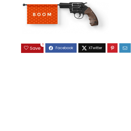
0
Save