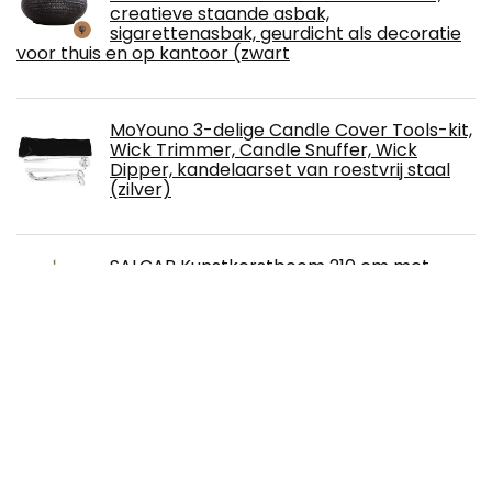
creatieve staande asbak,
sigarettenasbak, geurdicht als decoratie
voor thuis en op kantoor (zwart
MoYouno 3-delige Candle Cover Tools-kit,
Wick Trimmer, Candle Snuffer, Wick
Dipper, kandelaarset van roestvrij staal
(zilver)
SALCAR Kunstkerstboom 210 cm met
verlichting, 868 takuiteinden, incl. 550 LED
verlicht en kerstboomstandaard - groen
2,1 m
YILEEY Fotoalbum om zelf vorm te geven,
leer, scrapbook, zwarte pagina's,
navulbaar, fotoboek om in te plakken, 28 x
21 cm, fotoalbums, doe-het-zelf cadeau
met pennen, sjablonen, stickers, fotohoeken,