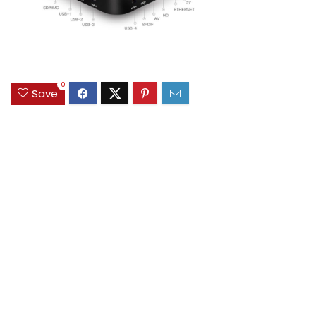
0
Save