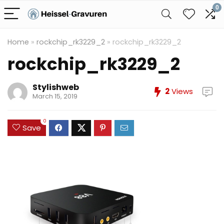
0
Home
»
rockchip_rk3229_2
»
rockchip_rk3229_2
rockchip_rk3229_2
Stylishweb
2
Views
March 15, 2019
0
Save