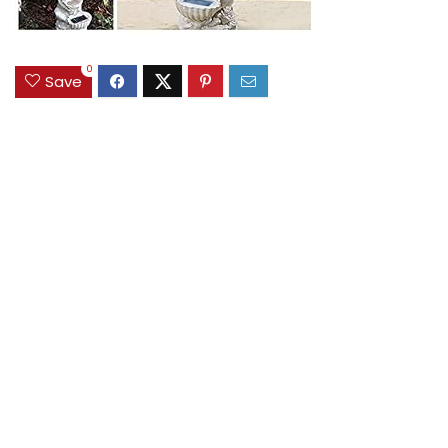
0
Save