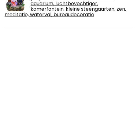
aquarium, luchtbevochtiger,
kamerfontein, kleine steengaarten, zen,
meditatie, waterval, bureaudecoratie
TJ.MOREE Shadowbox-Rahmen 27,9 x 35,6
cm Schaukasten Bilderrahmen mit
Rückwand aus Leinen Memorabilia
Bouquet Medaillen Militärfotos
Erinnerungsbox
SALCAR Kunstkerstboom 210 cm met
verlichting, 868 takuiteinden, incl. 550 LED
verlicht en kerstboomstandaard - groen
2,1 m