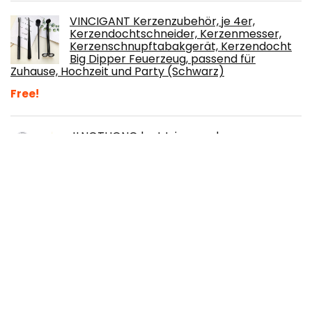
VINCIGANT Kerzenzubehör, je 4er,
Kerzendochtschneider, Kerzenmesser,
Kerzenschnupftabakgerät, Kerzendocht
Big Dipper Feuerzeug, passend für
Zuhause, Hochzeit und Party (Schwarz)
Free!
JLNGTHONG lont trimmer, kaars
accessoires ronde kop kaarsenschaar
roestvrij staal trimmen lont
kaarsengereedschap (splitter)
STARLEAD Badezimmerspiegel,
beleuchtet, mit LED-
Hintergrundbeleuchtung, Bluetooth, 600 x
800 mm, beleuchteter Badezimmer-
Schminkspiegel mit Demister-Pad, dimmbarer
Touch-Taste, horizontal / vertikal