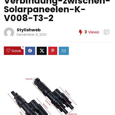
Verbindung-zwischen-
Solarpaneelen-K-
V008-T3-2
Stylishweb
3
Views
December 9, 2021
0
Save