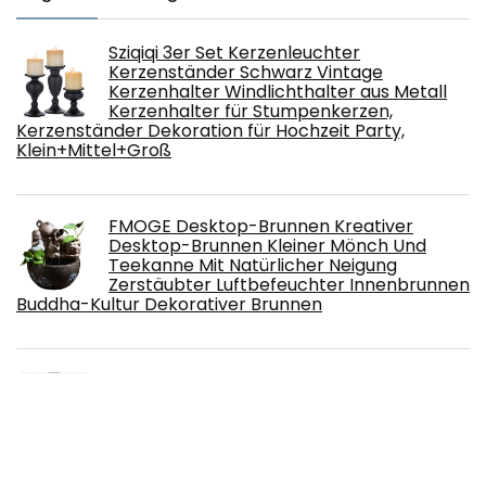
Sziqiqi 3er Set Kerzenleuchter
Kerzenständer Schwarz Vintage
Kerzenhalter Windlichthalter aus Metall
Kerzenhalter für Stumpenkerzen,
Kerzenständer Dekoration für Hochzeit Party,
Klein+Mittel+Groß
FMOGE Desktop-Brunnen Kreativer
Desktop-Brunnen Kleiner Mönch Und
Teekanne Mit Natürlicher Neigung
Zerstäubter Luftbefeuchter Innenbrunnen
Buddha-Kultur Dekorativer Brunnen
MAGIC 4 stuks dennenappels glas 9 cm
kerstversiering kerstboomversiering
kerstboomversiering kerstversiering
kerstboomversiering
kerstboomversiering - Noble Rose (lichtroze
porseleinwit)