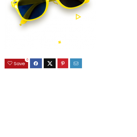
0
Save