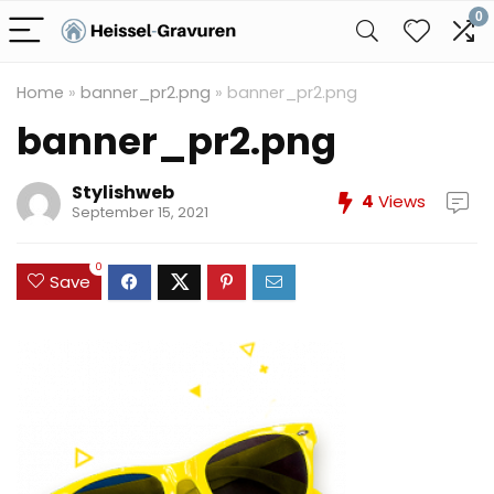
0
Home
»
banner_pr2.png
»
banner_pr2.png
banner_pr2.png
Stylishweb
4
Views
September 15, 2021
0
Save