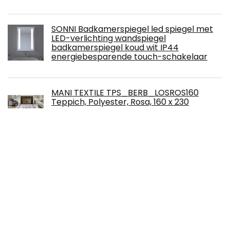
SONNI Badkamerspiegel led spiegel met
LED-verlichting wandspiegel
badkamerspiegel koud wit IP44
energiebesparende touch-schakelaar
MANI TEXTILE TPS_BERB_LOSROS160
Teppich, Polyester, Rosa, 160 x 230
MR Living® Kaarsenstandaard, zwart, van
metaal, je voordelen: kaarsenhouder en
windlicht en creatieve
woonkamerdecoratie