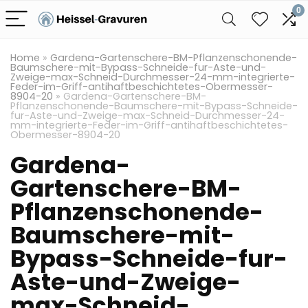
0
Home
»
Gardena-Gartenschere-BM-Pflanzenschonende-
Baumschere-mit-Bypass-Schneide-fur-Aste-und-
Zweige-max-Schneid-Durchmesser-24-mm-integrierte-
Feder-im-Griff-antihaftbeschichtetes-Obermesser-
8904-20
»
Gardena-Gartenschere-BM-
Pflanzenschonende-Baumschere-mit-Bypass-Schneide-
fur-Aste-und-Zweige-max-Schneid-Durchmesser-24-
mm-integrierte-Feder-im-Griff-antihaftbeschichtetes-
Obermesser-8904-20
Gardena-
Gartenschere-BM-
Pflanzenschonende-
Baumschere-mit-
Bypass-Schneide-fur-
Aste-und-Zweige-
max-Schneid-