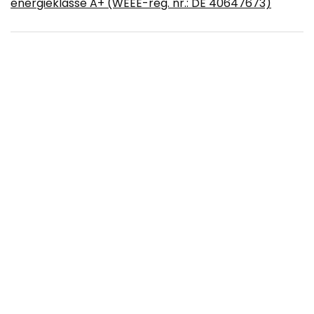
energieklasse A+ (WEEE-reg. nr.: DE 40647673)
Mason Brooks Cressida CA80A Tapisserie-
Teppich, marokkanisches Tribalmuster,
elfenbeinfarben, 60 x 120 cm
HANSONG Hollywood Make-upspiegel met
verlichting, 14 dimbare ledlampen met
USB-aansluiting voor kleedkamer,
tafelspiegel of wandmontage, wit
Über uns
Heissel-Gravuren.de ist eine moderne All-in-One-