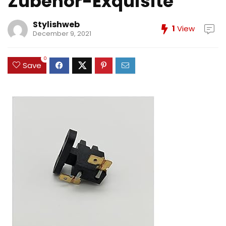
Zubehor-Exquisite
Stylishweb
1
View
December 9, 2021
0
Save