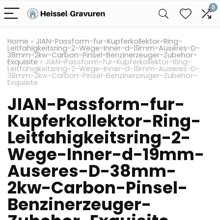
0
Home
»
JIAN-Passform-fur-Kupferkollektor-Ring-
Leitfahigkeitsring-2-Wege-Inner-d-19mm-Auseres-D-
38mm-2kw-Carbon-Pinsel-Benzinerzeuger-Zubehor-
Exquisite
»
JIAN-Passform-fur-Kupferkollektor-Ring-
Leitfahigkeitsring-2-Wege-Inner-d-19mm-Auseres-D-
38mm-2kw-Carbon-Pinsel-Benzinerzeuger-Zubehor-
Exquisite
JIAN-Passform-fur-
Kupferkollektor-Ring-
Leitfahigkeitsring-2-
Wege-Inner-d-19mm-
Auseres-D-38mm-
2kw-Carbon-Pinsel-
Benzinerzeuger-