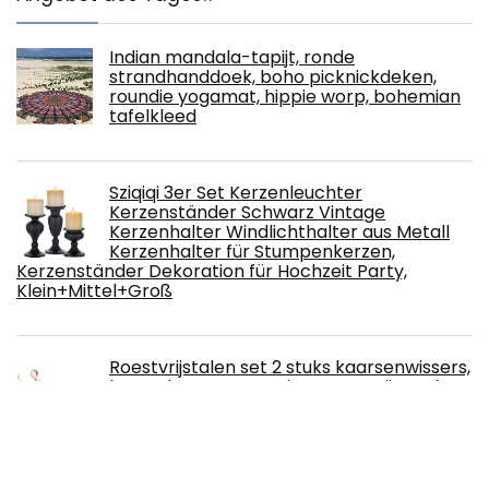
Indian mandala-tapijt, ronde
strandhanddoek, boho picknickdeken,
roundie yogamat, hippie worp, bohemian
tafelkleed
Sziqiqi 3er Set Kerzenleuchter
Kerzenständer Schwarz Vintage
Kerzenhalter Windlichthalter aus Metall
Kerzenhalter für Stumpenkerzen,
Kerzenständer Dekoration für Hochzeit Party,
Klein+Mittel+Groß
Roestvrijstalen set 2 stuks kaarsenwissers,
lont schaar, accessoires roestvrij staal,
gereedschapsset, lont schaar en lont
trimmer, kaars wick dipper, kaarsenhaak
kaarsenverzorgingsset voor thuis, bruiloft en feest