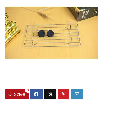
0
Save